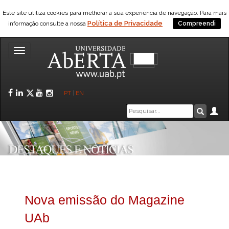
Este site utiliza cookies para melhorar a sua experiência de navegação. Para mais
Política de Privacidade
informação consulte a nossa
Compreendi
Toggle
navigation
Facebook
LinkedIn
Twitter
YouTube
Instagram
PT
|
EN
Caixa
Ár
Pesquis
de
pesquisa
Nova emissão do Magazine
UAb