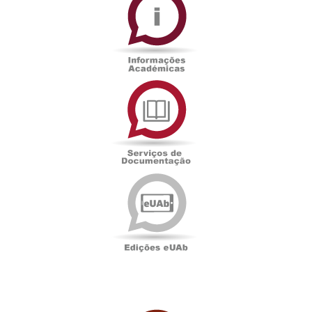
Académicas
Serviços
de
Documentação
Edições
eUAb
UAbTV