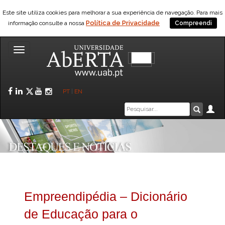
Este site utiliza cookies para melhorar a sua experiência de navegação. Para mais
Política de Privacidade
informação consulte a nossa
Compreendi
Toggle
navigation
Facebook
LinkedIn
Twitter
YouTube
Instagram
PT
|
EN
Caixa
Ár
Pesquis
de
pesquisa
Empreendipédia – Dicionário
de Educação para o