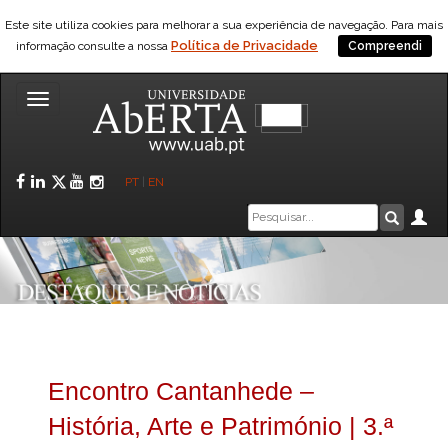
Este site utiliza cookies para melhorar a sua experiência de navegação. Para mais
Política de Privacidade
informação consulte a nossa
Compreendi
Toggle
navigation
Facebook
LinkedIn
Twitter
YouTube
Instagram
PT
|
EN
Caixa
Ár
Pesquis
de
pesquisa
Encontro Cantanhede –
História, Arte e Património | 3.ª