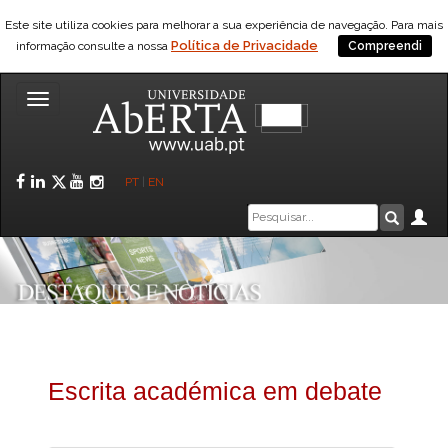
Este site utiliza cookies para melhorar a sua experiência de navegação. Para mais
Política de Privacidade
informação consulte a nossa
Compreendi
Toggle
navigation
Facebook
LinkedIn
Twitter
YouTube
Instagram
PT
|
EN
Caixa
Ár
Pesquis
de
pesquisa
Escrita académica em debate