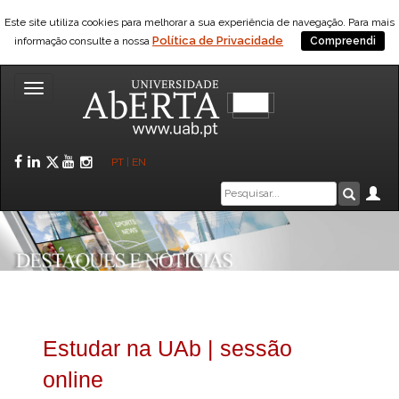
Este site utiliza cookies para melhorar a sua experiência de navegação. Para mais
Política de Privacidade
informação consulte a nossa
Compreendi
Toggle
navigation
Facebook
LinkedIn
Twitter
YouTube
Instagram
PT
|
EN
Caixa
Ár
Pesquis
de
pesquisa
Estudar na UAb | sessão
online