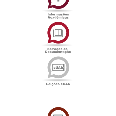
Serviços
de
Documentação
Edições
eUAb
UAbTV