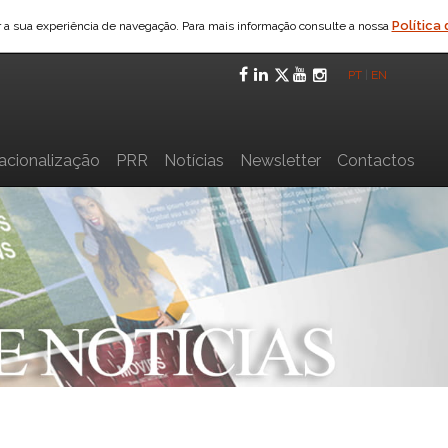
Política
ar a sua experiência de navegação. Para mais informação consulte a nossa
Facebook
LinkedIn
Twitter
YouTube
Instagra
PT
|
EN
nacionalização
PRR
Notícias
Newsletter
Contactos