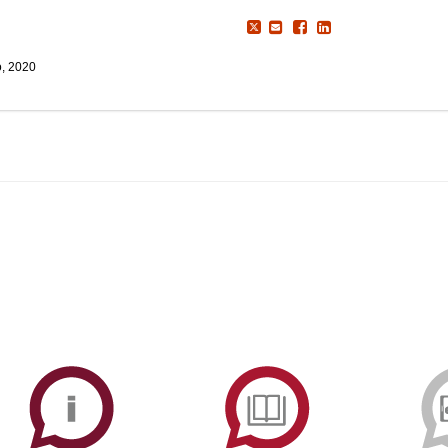
o, 2020
ormAberta
Informações
Serviços
Académicas
de
Documentaçã