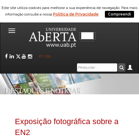
Este site utiliza cookies para melhorar a sua experiência de navegação. Para mais
Política de Privacidade
informação consulte a nossa
Compreendi
Toggle
navigation
Facebook
LinkedIn
Twitter
YouTube
Instagram
PT
|
EN
Caixa
Ár
Pesquis
de
pesquisa
Exposição fotográfica sobre a
EN2