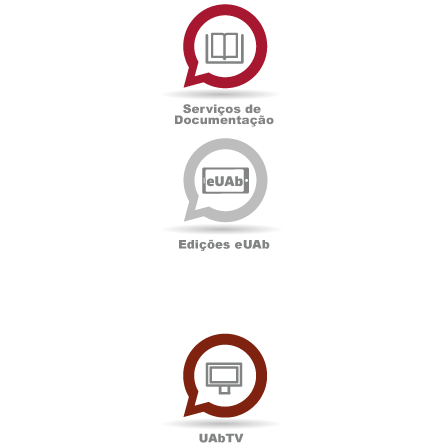
Serviços
de
Documentação
Edições
eUAb
UAbTV