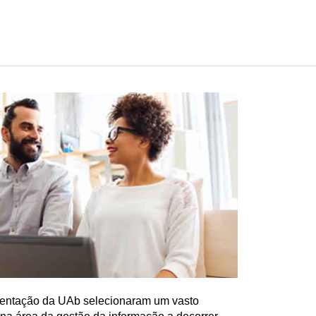
entação da UAb selecionaram um vasto