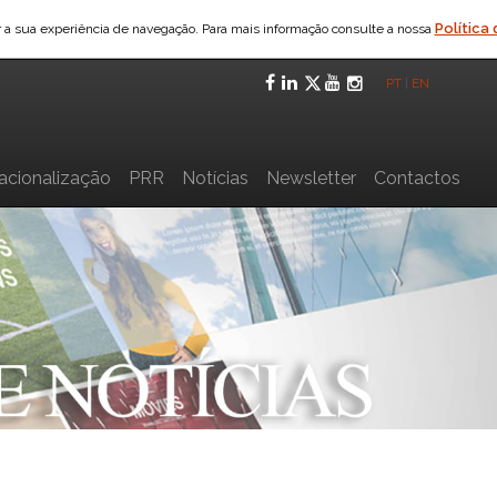
Política
ar a sua experiência de navegação. Para mais informação consulte a nossa
Facebook
LinkedIn
Twitter
YouTube
Instagra
PT
|
EN
nacionalização
PRR
Notícias
Newsletter
Contactos