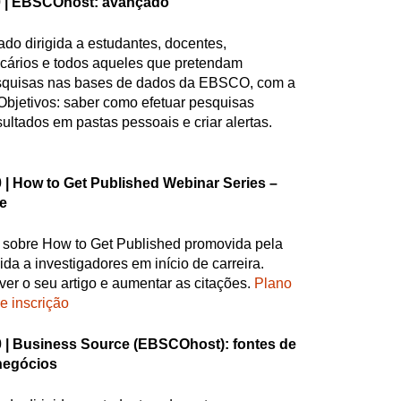
 |
EBSCOhost: avançado
do dirigida a estudantes, docentes,
tecários e todos aqueles que pretendam
esquisas nas bases de dados da EBSCO, com a
Objetivos: saber como efetuar pesquisas
ultados em pastas pessoais e criar alertas.
 |
How to Get Published Webinar Series –
le
e sobre How to Get Published promovida pela
da a investigadores em início de carreira.
er o seu artigo e aumentar as citações.
Plano
e inscrição
 |
Business Source (EBSCOhost): fontes de
negócios