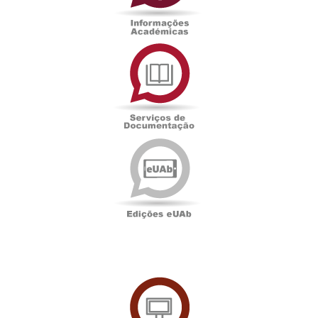
Serviços
de
Documentação
Edições
eUAb
UAbTV