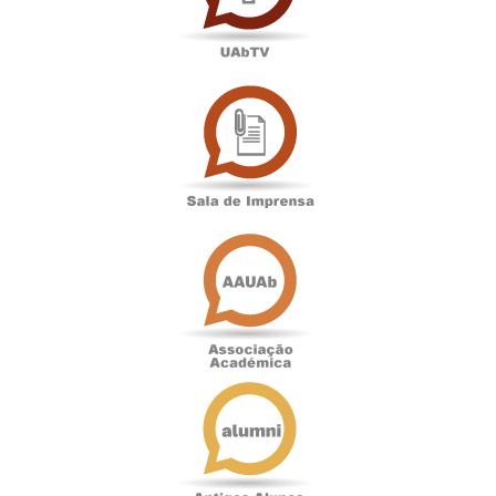
Sala
de
Imprensa
Associação
Académica
Antigos
Alunos