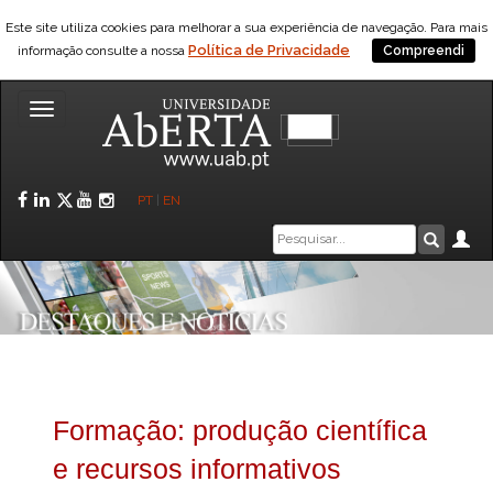
Este site utiliza cookies para melhorar a sua experiência de navegação. Para mais
Política de Privacidade
informação consulte a nossa
Compreendi
Toggle
navigation
Facebook
LinkedIn
Twitter
YouTube
Instagram
PT
|
EN
Caixa
Ár
Pesquis
de
pesquisa
Formação: produção científica
e recursos informativos