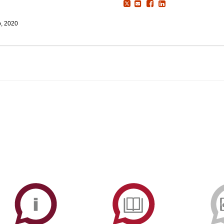
o, 2020
ormAberta
Informações
Serviços
Académicas
de
Documentaçã