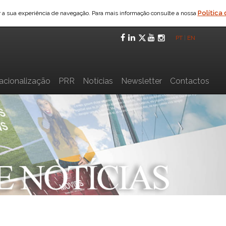
Política
ar a sua experiência de navegação. Para mais informação consulte a nossa
Facebook
LinkedIn
Twitter
YouTube
Instagra
PT
|
EN
nacionalização
PRR
Notícias
Newsletter
Contactos