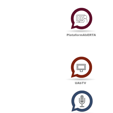
Plataf
UAbTV
Podcas