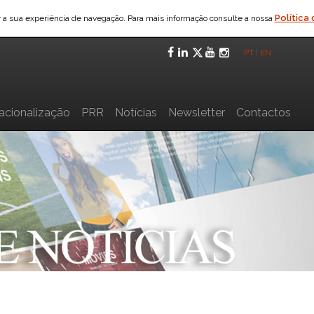
Política
ar a sua experiência de navegação. Para mais informação consulte a nossa
Facebook
LinkedIn
Twitter
YouTube
Instagra
PT
|
EN
nacionalização
PRR
Notícias
Newsletter
Contactos