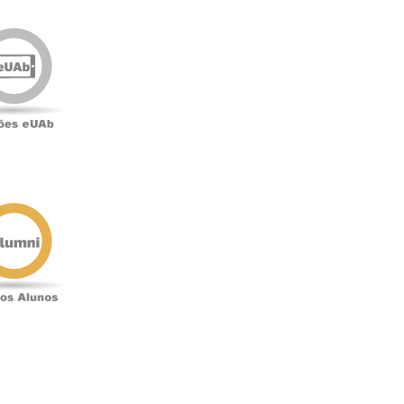
Edições
eUAb
o
Antigos
Alunos