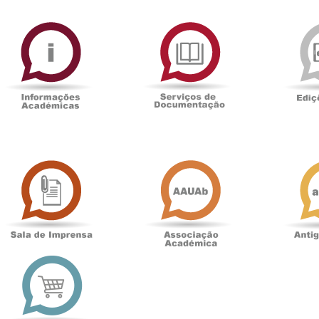
ormAberta
Informações
Serviços
Académicas
de
Documentaçã
Sala
Associação
de
Académica
Imprensa
t
Loja
online