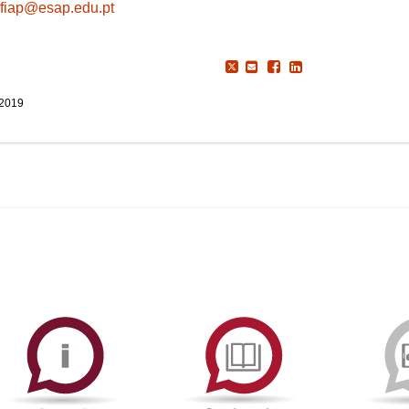
fiap@esap.edu.pt
 2019
ormAberta
Informações
Serviços
Académicas
de
Documentaçã