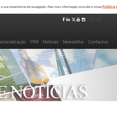
Política
ar a sua experiência de navegação. Para mais informação consulte a nossa
Facebook
LinkedIn
Twitter
YouTube
Instagra
PT
|
EN
nacionalização
PRR
Notícias
Newsletter
Contactos