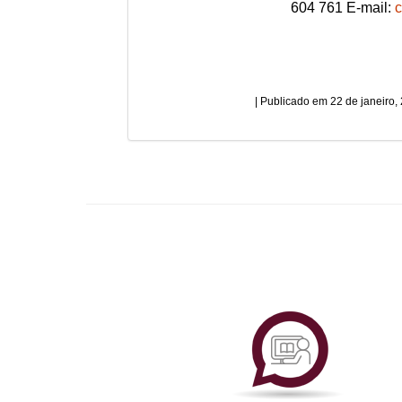
604 761 E-mail:
c
22 de janeiro,
Plataf