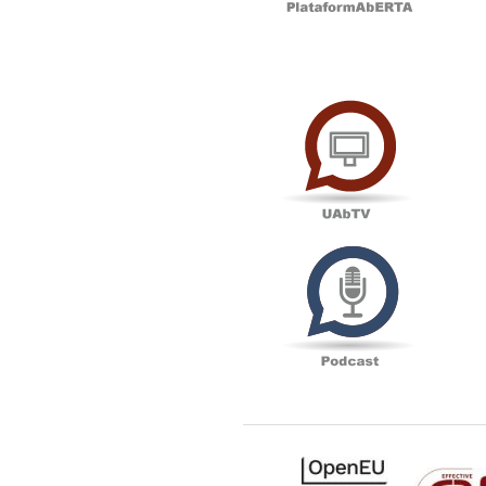
UAbTV
Podcas