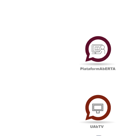
Plataf
UAbTV
Podcas