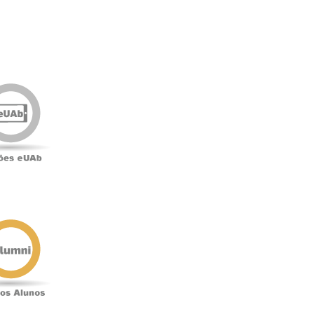
Edições
eUAb
o
Antigos
Alunos