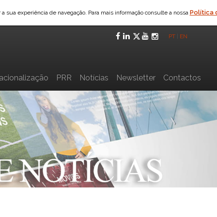
Política
ar a sua experiência de navegação. Para mais informação consulte a nossa
Facebook
LinkedIn
Twitter
YouTube
Instagra
PT
|
EN
nacionalização
PRR
Notícias
Newsletter
Contactos