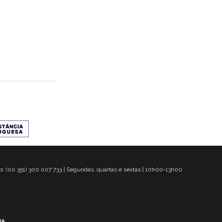
s: (00 351) 300 007 733 | Segundas, quartas e sextas | 10h00-13h00