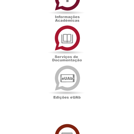
Serviços
de
Documentação
Edições
eUAb
UAbTV