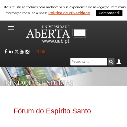
Este site utiliza cookies para melhorar a sua experiência de navegação. Para mais
Política de Privacidade
informação consulte a nossa
Compreendi
Toggle
navigation
Facebook
LinkedIn
Twitter
YouTube
Instagram
PT
|
EN
Caixa
Ár
Pesquis
de
pesquisa
Fórum do Espírito Santo