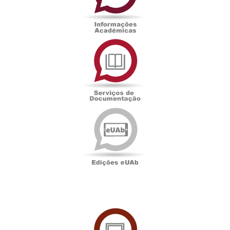
Serviços
de
Documentação
Edições
eUAb
UAbTV