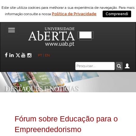
Este site utiliza cookies para melhorar a sua experiência de navegação. Para mais
Política de Privacidade
informação consulte a nossa
Compreendi
Toggle
navigation
Facebook
LinkedIn
Twitter
YouTube
Instagram
PT
|
EN
Caixa
Ár
Pesquis
de
pesquisa
Fórum sobre Educação para o
Empreendedorismo