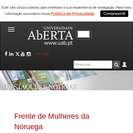
Este site utiliza cookies para melhorar a sua experiência de navegação. Para mais
Política de Privacidade
informação consulte a nossa
Compreendi
Toggle
navigation
Facebook
LinkedIn
Twitter
YouTube
Instagram
PT
|
EN
Caixa
Ár
Pesquis
de
pesquisa
Frente de Mulheres da
Noruega