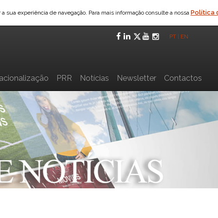
Política
ar a sua experiência de navegação. Para mais informação consulte a nossa
Facebook
LinkedIn
Twitter
YouTube
Instagra
PT
|
EN
nacionalização
PRR
Notícias
Newsletter
Contactos