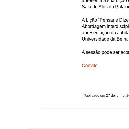
apresenta a sua Lição 
Sala de Atos do Paláci
A Lição “Pensar e Diz
Abordagem interdiscipli
apresentação da Jubila
Universidade da Beira I
A sessão pode ser a
Convite
27 de junho, 