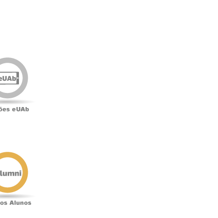
Edições
eUAb
o
Antigos
Alunos