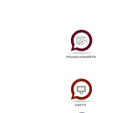
Plataf
UAbTV
Podcas