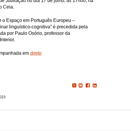
de Jubilação no dia 17 de julho, às 17h00, na
o Ceia.
er o Espaço em Português Europeu –
nar linguístico-cognitiva” é precedida pela
da por Paulo Osório, professor da
nterior.
companhada em
ireto
d
2023