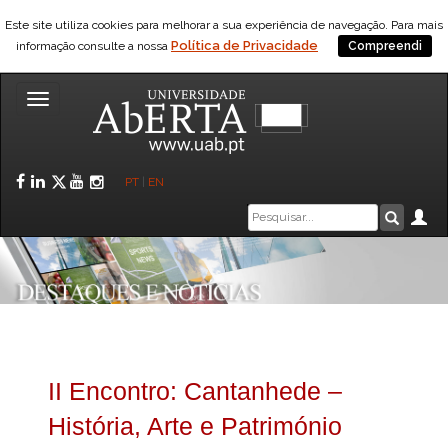
Este site utiliza cookies para melhorar a sua experiência de navegação. Para mais
Política de Privacidade
informação consulte a nossa
Compreendi
Toggle
navigation
Facebook
LinkedIn
Twitter
YouTube
Instagram
PT
|
EN
Caixa
Ár
Pesquis
de
pesquisa
II Encontro: Cantanhede –
História, Arte e Património