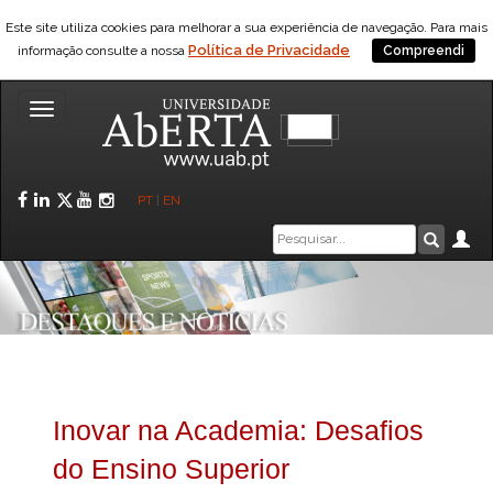
Este site utiliza cookies para melhorar a sua experiência de navegação. Para mais
Política de Privacidade
informação consulte a nossa
Compreendi
Toggle
navigation
Facebook
LinkedIn
Twitter
YouTube
Instagram
PT
|
EN
Caixa
Ár
Pesquis
de
pesquisa
Inovar na Academia: Desafios
do Ensino Superior