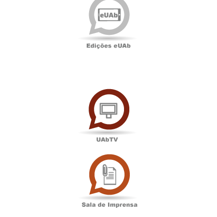
eUAb
UAbTV
Sala
de
Imprensa