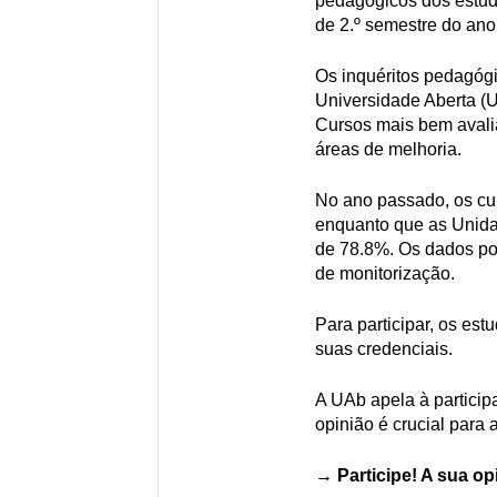
pedagógicos dos estud
de 2.º semestre do an
Os inquéritos pedagógi
Universidade Aberta (U
Cursos mais bem avali
áreas de melhoria.
No ano passado, os cu
enquanto que as Unidad
de 78.8%. Os dados p
de monitorização.
Para participar, os es
suas credenciais.
A UAb apela à particip
opinião é crucial para 
→ Participe! A sua op