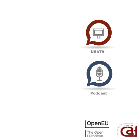
UAbTV
Podcas