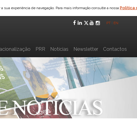
Política
ar a sua experiência de navegação. Para mais informação consulte a nossa
Facebook
LinkedIn
Twitter
YouTube
Instagra
PT
|
EN
nacionalização
PRR
Notícias
Newsletter
Contactos