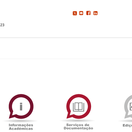
023
ormAberta
Informações
Serviços
Académicas
de
Documentaçã