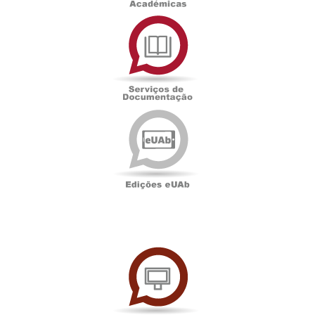
Serviços
de
Documentação
Edições
eUAb
UAbTV