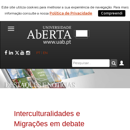
Este site utiliza cookies para melhorar a sua experiência de navegação. Para mais
Política de Privacidade
informação consulte a nossa
Compreendi
Toggle
navigation
Facebook
LinkedIn
Twitter
YouTube
Instagram
PT
|
EN
Caixa
Ár
Pesquis
de
pesquisa
Interculturalidades e
Migrações em debate