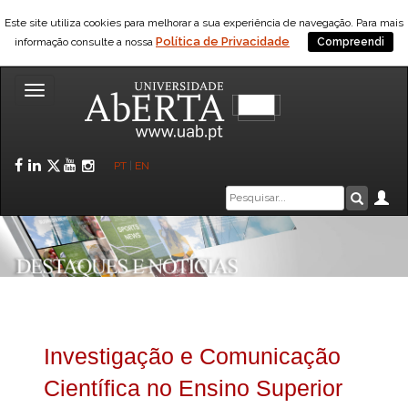
Este site utiliza cookies para melhorar a sua experiência de navegação. Para mais
Política de Privacidade
informação consulte a nossa
Compreendi
Toggle
navigation
Facebook
LinkedIn
Twitter
YouTube
Instagram
PT
|
EN
Caixa
Ár
Pesquis
de
pesquisa
Investigação e Comunicação
Científica no Ensino Superior