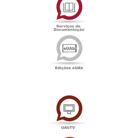
de
Documentação
Edições
eUAb
UAbTV
Sala