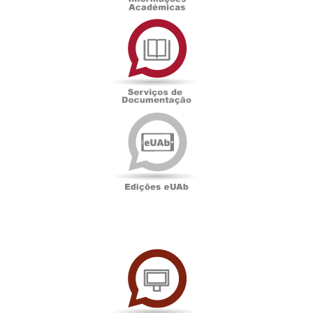
Serviços
de
Documentação
Edições
eUAb
UAbTV