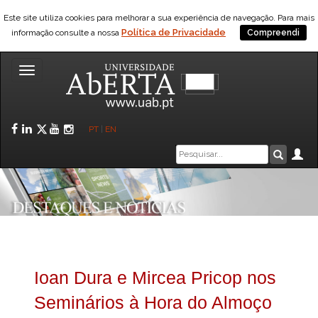
Este site utiliza cookies para melhorar a sua experiência de navegação. Para mais
Política de Privacidade
informação consulte a nossa
Compreendi
Toggle
navigation
Facebook
LinkedIn
Twitter
YouTube
Instagram
PT
|
EN
Caixa
Ár
Pesquis
de
pesquisa
Ioan Dura e Mircea Pricop nos
Seminários à Hora do Almoço