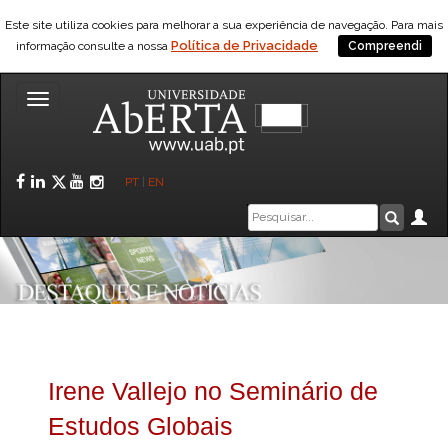
Este site utiliza cookies para melhorar a sua experiência de navegação. Para mais
Política de Privacidade
informação consulte a nossa
Compreendi
Toggle
navigation
Facebook
LinkedIn
Twitter
YouTube
Instagram
PT
|
EN
Caixa
Ár
Pesquis
de
pesquisa
Irene Vallejo no Seminário de
Estudos Globais