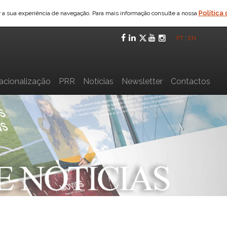
Política
ar a sua experiência de navegação. Para mais informação consulte a nossa
Facebook
LinkedIn
Twitter
YouTube
Instagra
PT
|
EN
nacionalização
PRR
Notícias
Newsletter
Contactos