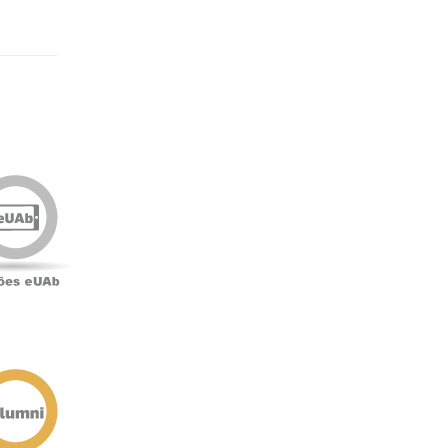
Edições
eUAb
o
Antigos
Alunos