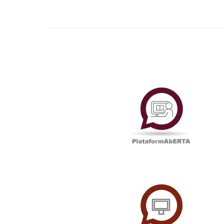
Plataf
UAbTV