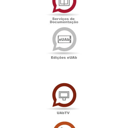
Documentação
Edições
eUAb
UAbTV
Sala
de