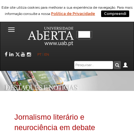
Este site utiliza cookies para melhorar a sua experiência de navegação. Para mais
Política de Privacidade
informação consulte a nossa
Compreendi
Toggle
navigation
Facebook
LinkedIn
Twitter
YouTube
Instagram
PT
|
EN
Caixa
Ár
Pesquis
de
pesquisa
Jornalismo literário e
neurociência em debate