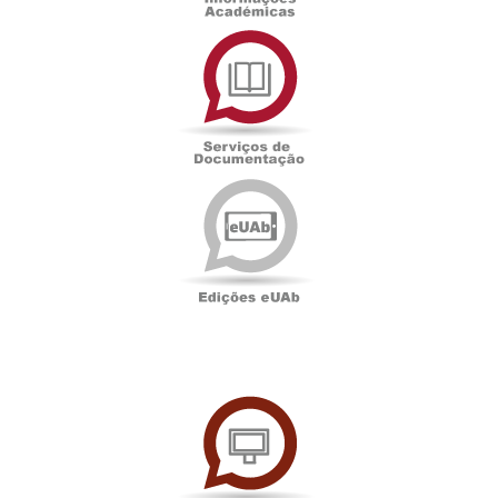
Serviços
de
Documentação
Edições
eUAb
UAbTV