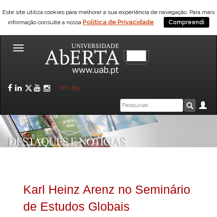
Este site utiliza cookies para melhorar a sua experiência de navegação. Para mais
Política de Privacidade
informação consulte a nossa
Compreendi
Toggle
navigation
Facebook
LinkedIn
Twitter
YouTube
Instagram
PT
|
EN
Caixa
Ár
Pesquis
de
pesquisa
Karl Heinz Arenz no Seminário
de Estudos Globais