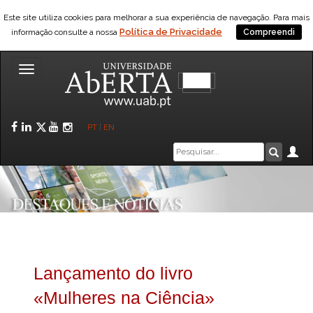
Este site utiliza cookies para melhorar a sua experiência de navegação. Para mais
Política de Privacidade
informação consulte a nossa
Compreendi
Toggle
navigation
Facebook
LinkedIn
Twitter
YouTube
Instagram
PT
|
EN
Caixa
Ár
Pesquis
de
pesquisa
Lançamento do livro
«Mulheres na Ciência»