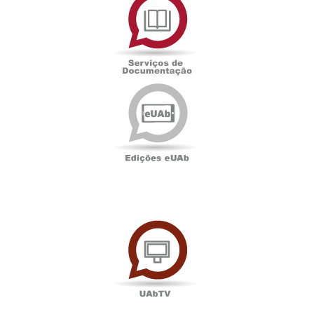
de
Documentação
Edições
eUAb
UAbTV