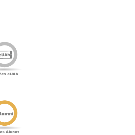
Edições
eUAb
o
Antigos
Alunos