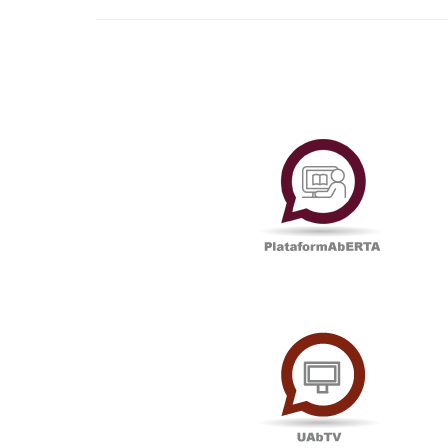
Plataf
UAbTV