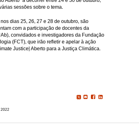
 Aberto” a decorrer entre 24 e 30 de outubro,
várias sessões sobre o tema.
nos dias 25, 26, 27 e 28 de outubro, são
ontam com a participação de docentes da
UAb), convidados e investigadores da Fundação
ogia (FCT), que irão refletir e apelar à ação
mate Justice| Aberto para a Justiça Climática.
, 2022