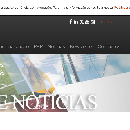
Política
ar a sua experiência de navegação. Para mais informação consulte a nossa
Facebook
LinkedIn
Twitter
YouTube
Instagra
PT
|
EN
nacionalização
PRR
Notícias
Newsletter
Contactos