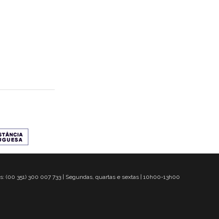
s: (00 351) 300 007 733 | Segundas, quartas e sextas | 10h00-13h00