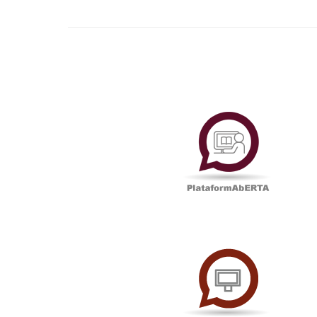
Plataf
UAbTV