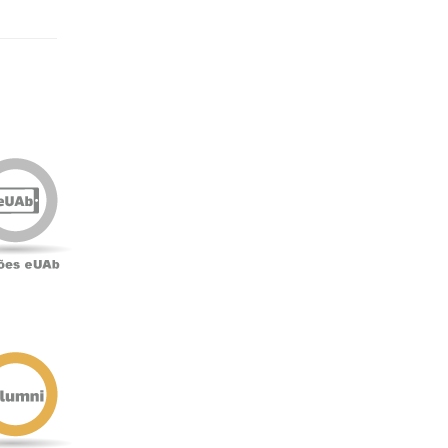
Edições
eUAb
o
Antigos
Alunos