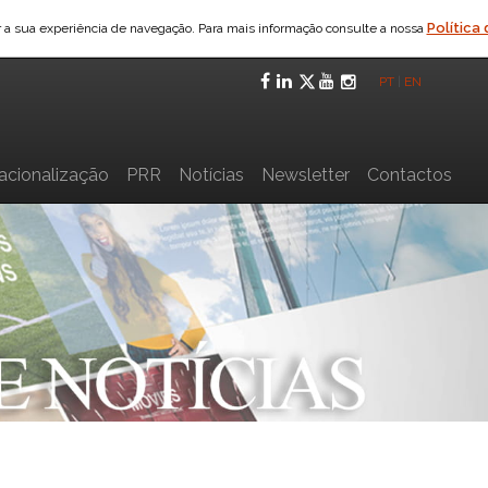
Política
ar a sua experiência de navegação. Para mais informação consulte a nossa
Facebook
LinkedIn
Twitter
YouTube
Instagra
PT
|
EN
nacionalização
PRR
Notícias
Newsletter
Contactos