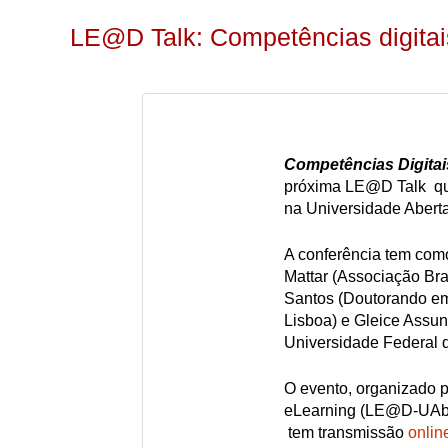
LE@D Talk: Competências digita
Competências Digitai
próxima LE@D Talk que 
na Universidade Aberta
A conferência tem com
Mattar (Associação Bra
Santos (Doutorando em
Lisboa) e Gleice Assu
Universidade Federal d
O evento, organizado p
eLearning (LE@D-UAb),
tem transmissão
onlin