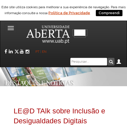
Este site utiliza cookies para melhorar a sua experiência de navegação. Para mais
Política de Privacidade
informação consulte a nossa
Compreendi
Toggle
navigation
Facebook
LinkedIn
Twitter
YouTube
Instagram
PT
|
EN
Caixa
Ár
Pesquis
de
pesquisa
LE@D TAlk sobre Inclusão e
Desigualdades Digitais