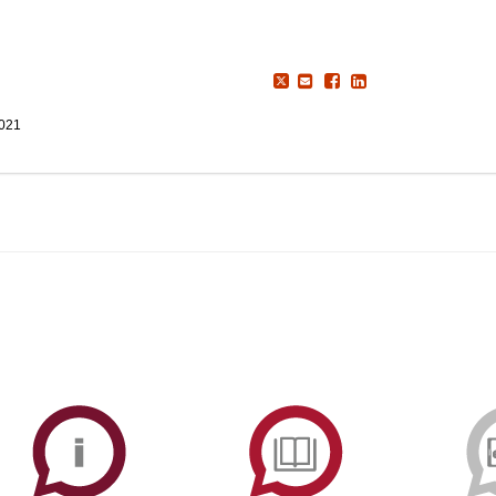
2021
ormAberta
Informações
Serviços
Académicas
de
Documentaçã