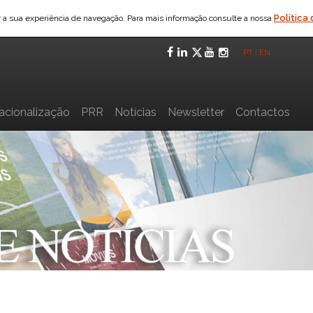
Política
ar a sua experiência de navegação. Para mais informação consulte a nossa
Facebook
LinkedIn
Twitter
YouTube
Instagra
PT
|
EN
nacionalização
PRR
Notícias
Newsletter
Contactos