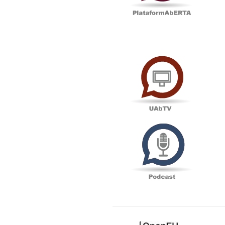
UAbTV
Podcas