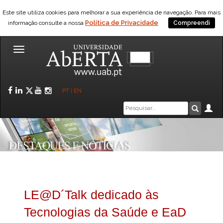
Este site utiliza cookies para melhorar a sua experiência de navegação. Para mais
Política de Privacidade
informação consulte a nossa
Compreendi
Toggle
navigation
Facebook
LinkedIn
Twitter
YouTube
Instagram
PT
|
EN
Caixa
Ár
Pesquis
de
pesquisa
LE@D´Talk dedicado às
Tecnologias da Saúde e EaD