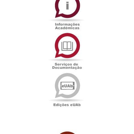
Serviços
de
Documentação
Edições
eUAb
UAbTV