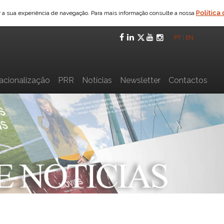
Política
ar a sua experiência de navegação. Para mais informação consulte a nossa
Facebook
LinkedIn
Twitter
YouTube
Instagra
PT
|
EN
nacionalização
PRR
Notícias
Newsletter
Contactos