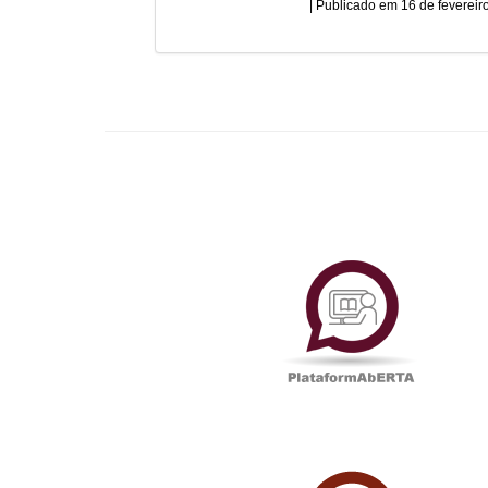
16 de fevereir
Plataf
UAbTV