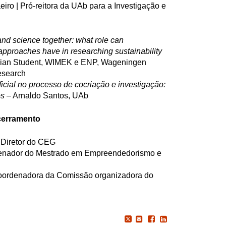
ro | Pró-reitora da UAb para a Investigação e
and science together: what role can
 approaches have in researching sustainability
llian Student, WIMEK e ENP, Wageningen
esearch
ificial no processo de cocriação e investigação:
os
– Arnaldo Santos, UAb
ncerramento
 Diretor do CEG
denador do Mestrado em Empreendedorismo e
 Coordenadora da Comissão organizadora do