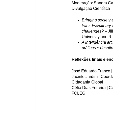
Moderação: Sandra Caei
Divulgação Científica
Bringing society 
transdisciplinary
challenges?
– Ji
University and R
A inteligência art
práticas e desafi
Reflexões finais e e
José Eduardo Franco |
Jacinto Jardim | Coor
Cidadania Global
Célia Dias Ferreira |
FOLEG