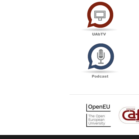
UAbTV
Podcas