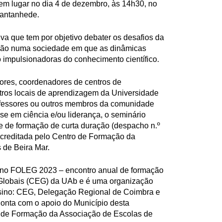
em lugar no dia 4 de dezembro, às 14h30, no
antanhede.
iva que tem por objetivo debater os desafios da
ação numa sociedade em que as dinâmicas
impulsionadoras do conhecimento científico.
ores, coordenadores de centros de
tros locais de aprendizagem da Universidade
fessores ou outros membros da comunidade
e em ciência e/ou liderança, o seminário
e de formação de curta duração (despacho n.º
acreditada pelo Centro de Formação da
 de Beira Mar.
o no FOLEG 2023 – encontro anual de formação
Globais (CEG) da UAb e é uma organização
ensino: CEG, Delegação Regional de Coimbra e
nta com o apoio do Município desta
o de Formação da Associação de Escolas de