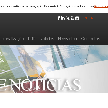
Política
ar a sua experiência de navegação. Para mais informação consulte a nossa
Facebook
LinkedIn
Twitter
YouTube
Instagra
PT
|
EN
nacionalização
PRR
Notícias
Newsletter
Contactos