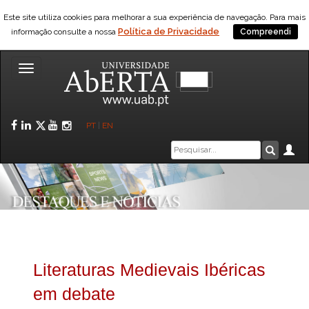
Este site utiliza cookies para melhorar a sua experiência de navegação. Para mais
Política de Privacidade
informação consulte a nossa
Compreendi
Toggle
navigation
Facebook
LinkedIn
Twitter
YouTube
Instagram
PT
|
EN
Caixa
Ár
Pesquis
de
pesquisa
Literaturas Medievais Ibéricas
em debate