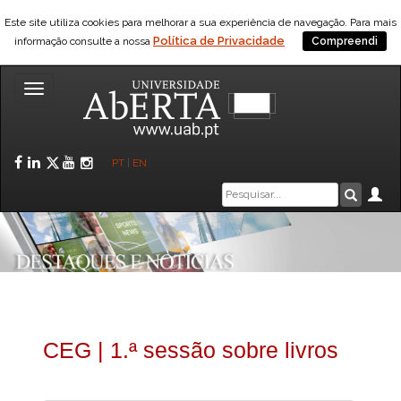
Este site utiliza cookies para melhorar a sua experiência de navegação. Para mais
Política de Privacidade
informação consulte a nossa
Compreendi
Toggle
navigation
Facebook
LinkedIn
Twitter
YouTube
Instagram
PT
|
EN
Caixa
Ár
Pesquis
de
pesquisa
CEG | 1.ª sessão sobre livros