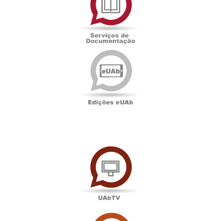
Documentação
Edições
eUAb
UAbTV
Sala