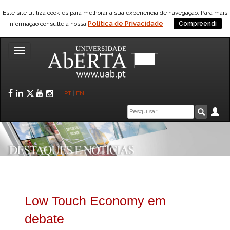
Este site utiliza cookies para melhorar a sua experiência de navegação. Para mais
Política de Privacidade
informação consulte a nossa
Compreendi
Toggle
navigation
Facebook
LinkedIn
Twitter
YouTube
Instagram
PT
|
EN
Caixa
Ár
Pesquis
de
pesquisa
Low Touch Economy em
debate