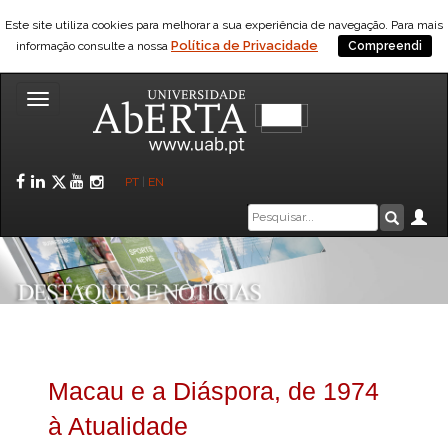
Este site utiliza cookies para melhorar a sua experiência de navegação. Para mais
Política de Privacidade
informação consulte a nossa
Compreendi
Toggle
navigation
Facebook
LinkedIn
Twitter
YouTube
Instagram
PT
|
EN
Caixa
Ár
Pesquis
de
pesquisa
Macau e a Diáspora, de 1974
à Atualidade