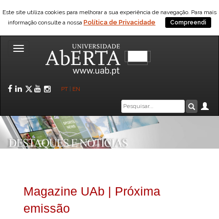
Este site utiliza cookies para melhorar a sua experiência de navegação. Para mais
Política de Privacidade
informação consulte a nossa
Compreendi
Toggle
navigation
Facebook
LinkedIn
Twitter
YouTube
Instagram
PT
|
EN
Caixa
Ár
Pesquis
de
pesquisa
Magazine UAb | Próxima
emissão