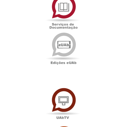
de
Documentação
Edições
eUAb
UAbTV
Sala