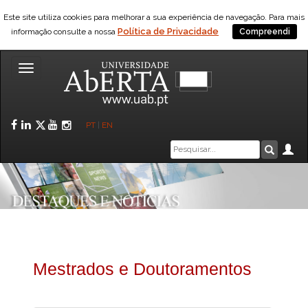
Este site utiliza cookies para melhorar a sua experiência de navegação. Para mais
Política de Privacidade
informação consulte a nossa
Compreendi
Toggle
navigation
Facebook
LinkedIn
Twitter
YouTube
Instagram
PT
|
EN
Caixa
Ár
Pesquis
de
pesquisa
Mestrados e Doutoramentos