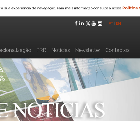
Política
ar a sua experiência de navegação. Para mais informação consulte a nossa
Facebook
LinkedIn
Twitter
YouTube
Instagra
PT
|
EN
nacionalização
PRR
Notícias
Newsletter
Contactos