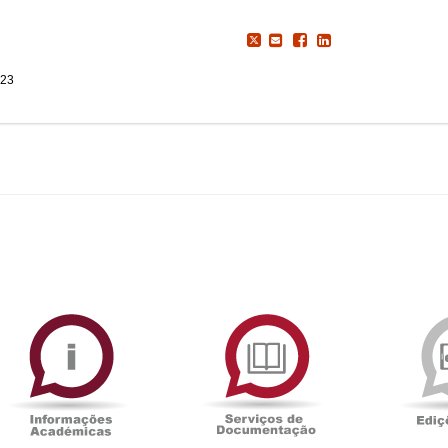
023
ormAberta
Informações
Serviços
Académicas
de
Documentaçã