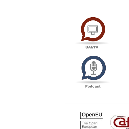
UAbTV
Podcas