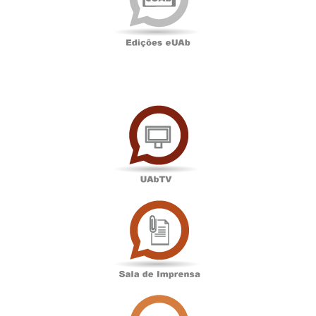
UAbTV
Sala
de
Imprensa
Associação
Académica