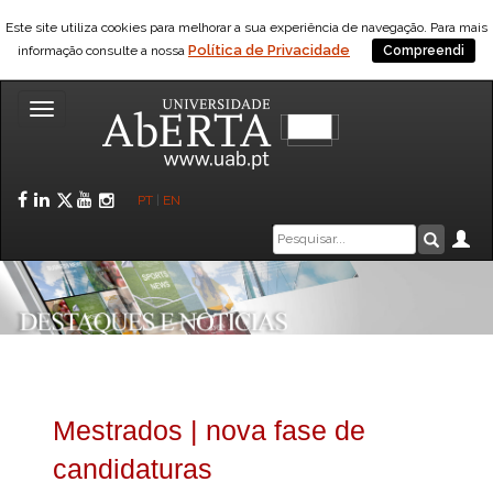
Este site utiliza cookies para melhorar a sua experiência de navegação. Para mais
Política de Privacidade
informação consulte a nossa
Compreendi
Toggle
navigation
Facebook
LinkedIn
Twitter
YouTube
Instagram
PT
|
EN
Caixa
Ár
Pesquis
de
pesquisa
Mestrados | nova fase de
candidaturas