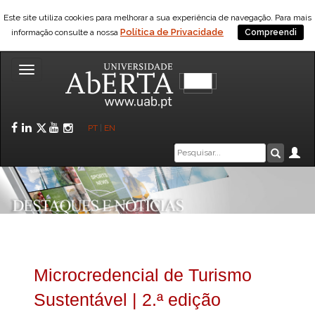
Este site utiliza cookies para melhorar a sua experiência de navegação. Para mais
Política de Privacidade
informação consulte a nossa
Compreendi
Toggle
navigation
Facebook
LinkedIn
Twitter
YouTube
Instagram
PT
|
EN
Caixa
Ár
Pesquis
de
pesquisa
Microcredencial de Turismo
Sustentável | 2.ª edição