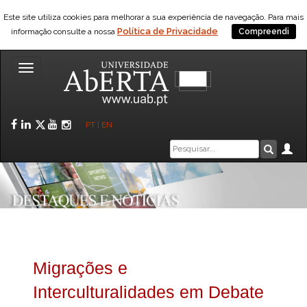
Este site utiliza cookies para melhorar a sua experiência de navegação. Para mais
Política de Privacidade
informação consulte a nossa
Compreendi
Toggle
navigation
Facebook
LinkedIn
Twitter
YouTube
Instagram
PT
|
EN
Caixa
Ár
Pesquis
de
pesquisa
Migrações e
Interculturalidades em Debate