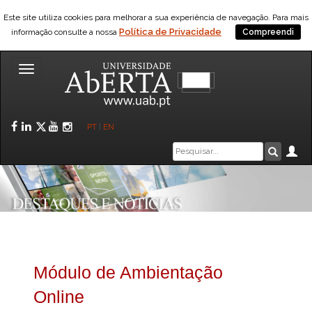
Este site utiliza cookies para melhorar a sua experiência de navegação. Para mais
Política de Privacidade
informação consulte a nossa
Compreendi
Toggle
navigation
Facebook
LinkedIn
Twitter
YouTube
Instagram
PT
|
EN
Caixa
Ár
Pesquis
de
pesquisa
Módulo de Ambientação
Online