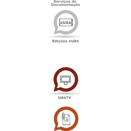
Edições
eUAb
UAbTV
Sala
de
Imprensa