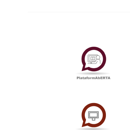
Plataf
UAbTV