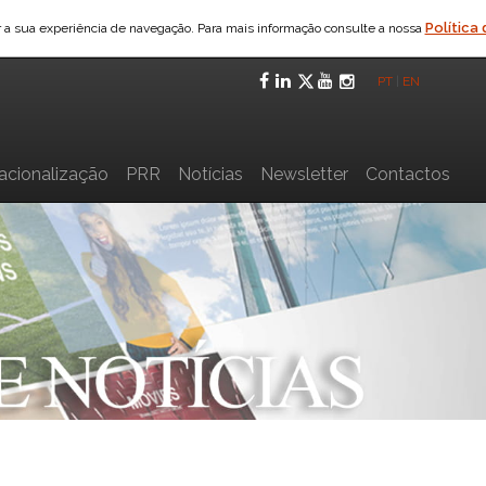
Política
ar a sua experiência de navegação. Para mais informação consulte a nossa
Facebook
LinkedIn
Twitter
YouTube
Instagra
PT
|
EN
nacionalização
PRR
Notícias
Newsletter
Contactos