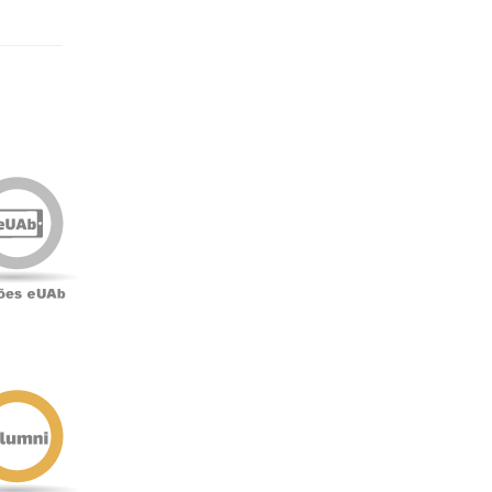
Edições
eUAb
o
Antigos
Alunos