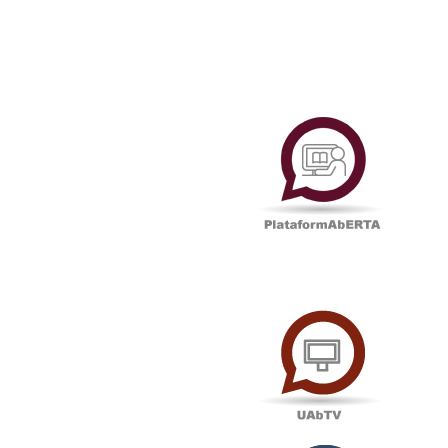
Plataf
UAbTV
Podcas