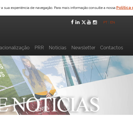
Política
ar a sua experiência de navegação. Para mais informação consulte a nossa
Facebook
LinkedIn
Twitter
YouTube
Instagra
PT
|
EN
nacionalização
PRR
Notícias
Newsletter
Contactos