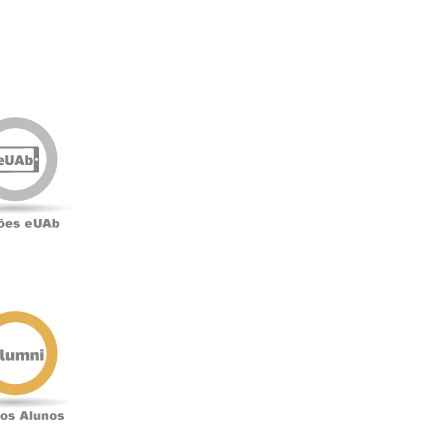
Edições
eUAb
o
Antigos
Alunos