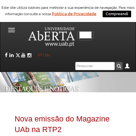
Este site utiliza cookies para melhorar a sua experiência de navegação. Para mais
Política de Privacidade
informação consulte a nossa
Compreendi
Toggle
navigation
Facebook
LinkedIn
Twitter
YouTube
Instagram
PT
|
EN
Caixa
Ár
Pesquis
de
pesquisa
Nova emissão do Magazine
UAb na RTP2