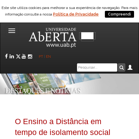
Este site utiliza cookies para melhorar a sua experiência de navegação. Para mais
Política de Privacidade
informação consulte a nossa
Compreendi
Toggle
navigation
Facebook
LinkedIn
Twitter
YouTube
Instagram
PT
|
EN
Caixa
Ár
Pesquis
de
pesquisa
O Ensino a Distância em
tempo de isolamento social