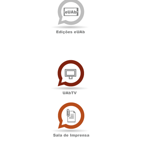
eUAb
UAbTV
Sala
de
Imprensa